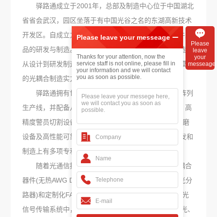
驿路通成立于2001年，总部及制造中心位于中国湖北
省省会武汉，园区坐落于有中国光谷之名的东湖高新技术
开发区。自成立之日起，驿路通一直致力于无源光器件产
Please leave your messeage
Please
品的研发与制造。经过近20年的技术创新，驿路通打造了
leave
Thanks for your attention, now the
your
从设计到研发制造的FA光纤阵列技术核心，并具有规模化
service staff is not online, please fill in
messeage
your information and we will contact
you as soon as possible.
的光耦合制造实力。
驿路通拥有世界先进的无源光耦合产线和FA光纤阵列
生产线，并配备八十多套自主设计的自动化耦合设备、高
精度警员切割设备、高精度V型槽切割设备、高精度研磨
设备及高性能可靠性测试设备，公司在FA光纤阵列研发和
制造上有多项专利技术。
随着光通信技术和应用的高速发展，驿路通的光耦合
器件(无热AWG DWDM, CWDM4 Mux&Demux, PLC光分
路器)和定制化FA光纤阵列已经广泛应用到各个领域的光
信号传输系统中，包括光纤到户、数据中心、5G、硅光、