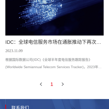
在收发器领域确立了主导地位。硅光子学为需要大容量可扩展性
的应用提供了一个通用的
IDC：全球电信服务市场在通胀推动下再次加速
2023.11.09
根据国际数据公司(IDC)《全球半年度电信服务跟踪报告》
(Worldwide Semiannual Telecom Services Tracker)，2023年，
全球电信和付费电视服务支出将达到1.55万亿美元，比2022年增
长3.0%。最新的预测比5月份公布的上一次预测高出一个百分
1
点。这是过去12个月里第三次上调预期，通胀是主要驱动因素。
预测上调高于平均水平的地区是中东和非洲(Middle East and
Africa，MEA)以及拉丁美洲。这主要是土耳其、乌干达、埃及和
联系我们