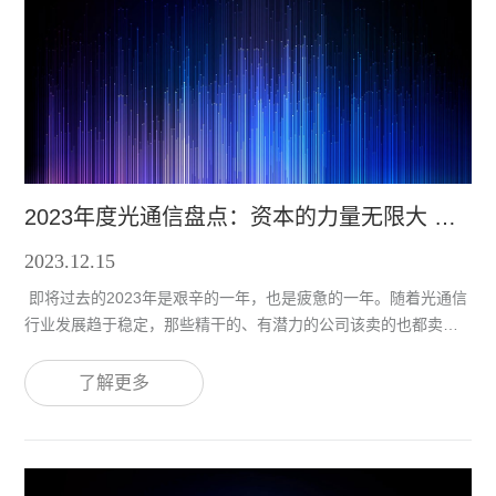
2023年度光通信盘点：资本的力量无限大 也有一些别的
2023.12.15
即将过去的2023年是艰辛的一年，也是疲惫的一年。随着光通信
行业发展趋于稳定，那些精干的、有潜力的公司该卖的也都卖得
差不多了。除了行业一哥Lumentum还在继续买买买的步伐，其
他大型收购案（超过五亿美元）已经不多了。上一次轰动全行业
了解更多
的收购案还是2021年Lumentum以9.18亿美元现金收购
NeoPhotonics，2023年轰动全行业的收购案依然是Lumentum出
手，以7.5亿美元现金收购云晖。 这个行业不能没有
Lumentum 近几年资本的力量总是格外耀眼，已经把集采和