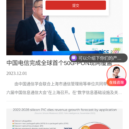
NeoPhotonics，2023年轰动全行业的收购案依然是Lumentum出
手，以7.5亿美元现金收购云晖。 这个行业不能没有
Lumentum 近几年资本的力量总是格外耀眼，已经把集采和
新品发布给远远甩在后面了。之前的年度前三总少不了运营商集
采动态，毕竟是本行业的需求来源之一么，
可以介绍下你们的产品么？
中国电信完成全球首个50G-PON现网覆盖 率先启动上海双万兆城市建设
2023.12.01
由中国通信学会联合上海市通信管理局等单位共同举办的“第
六届中国信息通信大会”在上海召开。在“数字信息基础设施及关键
技术专题报告会”上，中国电信上海公司(以下简称上海电信)副总
工程师张坚平作了题为“基于云网融合的智算网络发展思考与万兆
城市创新实践”的主题发言，分享了基于50G-PON发展万兆城市的
实践创新成果。 上海电信副总工程师 张坚平 上海电信在全