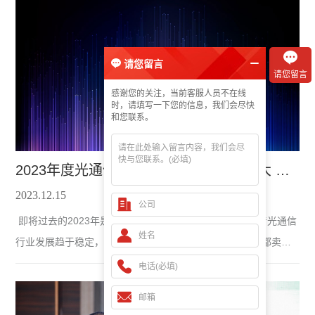
新品发布给远远甩在后面了。之前的年度前三总少不了运营商集
采动态，毕竟是本行业的需求来源之一么，
请您留言
请您留言
感谢您的关注，当前客服人员不在线
时，请填写一下您的信息，我们会尽快
和您联系。
2023年度光通信盘点：资本的力量无限大 也有一些别的
2023.12.15
即将过去的2023年是艰辛的一年，也是疲惫的一年。随着光通信
行业发展趋于稳定，那些精干的、有潜力的公司该卖的也都卖得
差不多了。除了行业一哥Lumentum还在继续买买买的步伐，其
他大型收购案（超过五亿美元）已经不多了。上一次轰动全行业
的收购案还是2021年Lumentum以9.18亿美元现金收购