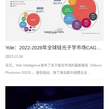
球率先实现了50G-PON全光万兆的现网千户覆盖，并且在实践中
解决了由10G-
Yole：2022-2028年全球硅光子学市场CAGR达44%
2023.11.24
近日，Yole Intelligence发布了关于硅光市场的最新报告《Silicon
Photonics 2023》。报告指出，除了来自超大规模企业
(Hyperscaler)对数通的投资之外，硅光还有许多其他应用的投资
来自台积电、英特尔、英伟达、AMD、GlobalFoundries等领先半
导体厂商。 硅光子学大量潜在的应用预示着其前景广阔
自1985年以来，硅光子学取得了重大进展，从最初的高约束波导
发展到战略性地结合CMOS工业的材料、集成和封装技术，最终